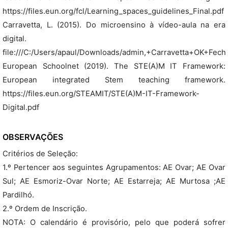
https://files.eun.org/fcl/Learning_spaces_guidelines_Final.pdf
Carravetta, L. (2015). Do microensino à vídeo-aula na era
digital.
file:///C:/Users/apaul/Downloads/admin,+Carravetta+OK+Fech
European Schoolnet (2019). The STE(A)M IT Framework:
European integrated Stem teaching framework.
https://files.eun.org/STEAMIT/STE(A)M-IT-Framework-
Digital.pdf
OBSERVAÇÕES
Critérios de Seleção:
1.º Pertencer aos seguintes Agrupamentos: AE Ovar; AE Ovar
Sul; AE Esmoriz-Ovar Norte; AE Estarreja; AE Murtosa ;AE
Pardilhó.
2.º Ordem de Inscrição.
NOTA: O calendário é provisório, pelo que poderá sofrer